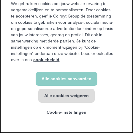
We gebruiken cookies om jouw website-ervaring te
vergemakkelijken en te personaliseren. Door cookies
te accepteren, geef je Colruyt Group de toestemming
om cookies te gebruiken voor analyse-, sociale media-
en gepersonaliseerde advertentie doeleinden op basis
BODY & MIND
van jouw interesses, gedrag en profiel. Dit ook in
Fitness met Sauna (infrarood)
samenwerking met derde partijen. Je kunt de
instellingen op elk moment wijzigen bij “Cookie-
Even opladen, herstellen en ontspannen – onze
instellingen” onderaan onze website. Lees er ook alles
infraroodsauna’s zijn…
over in ons
cookiebeleid
Details
Alle cookies aanvaarden
|
Fitness
met
Alle cookies weigeren
Sauna
Eerst Jims eens gratis
(infrarood)
uitproberen?
Cookie-instellingen
Vraag jouw gratis probeerpas hier
aan.