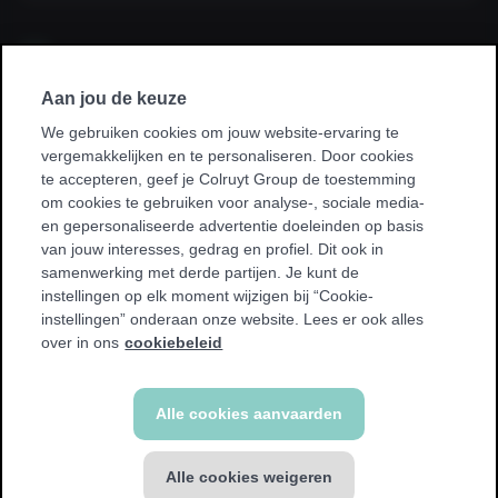
Ik sluit een abonnement af via mijn
werkgever, kinesist, ziekenhuis, ziekenfonds
of sportvereniging.
Aan jou de keuze
We gebruiken cookies om jouw website-ervaring te
* Bij sommige promoties kan je enkel sporten in je homeclub.
vergemakkelijken en te personaliseren. Door cookies
We tonen een waarschuwing als dit voor jou van toepassing
te accepteren, geef je Colruyt Group de toestemming
is.
om cookies te gebruiken voor analyse-, sociale media-
en gepersonaliseerde advertentie doeleinden op basis
van jouw interesses, gedrag en profiel. Dit ook in
samenwerking met derde partijen. Je kunt de
instellingen op elk moment wijzigen bij “Cookie-
instellingen” onderaan onze website. Lees er ook alles
Terug
over in ons
cookiebeleid
Alle cookies aanvaarden
Alle cookies weigeren