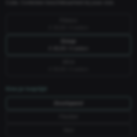
Cube. Controleer beschikbaarheid bij jouw club.
Fitness
€ 39,99 / 4 weken
Group
€ 49,99 / 4 weken
All-in
€ 59,99 / 4 weken
Kies je looptijd
Doorlopend
Flexibel
Vast