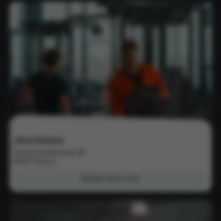
Scheepsdale
Jims Deinze
Gaversesteenweg 48
9800 Deinze
Bekijk deze club
|
Jims
Deinze