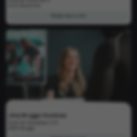
2221 Booischot
Bekijk deze club
|
Jims
Booischot
Jims Brugge Houtkaai
Karel de Stoutelaan 170
8000 Brugge