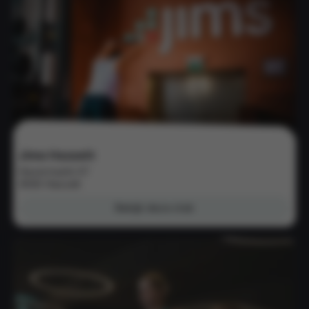
Jims Hasselt
Havermarkt 47
3500 Hasselt
Bekijk deze club
|
Jims
Hasselt