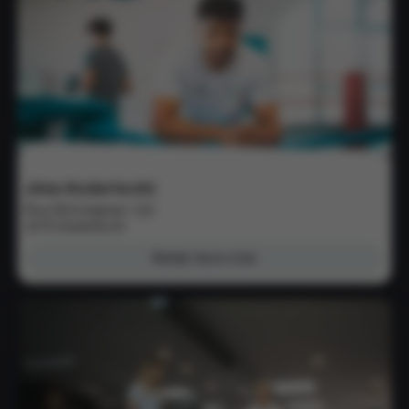
Jims Anderlecht
Rue Birmingham 112
1070 Anderlecht
Bekijk deze club
|
Jims
Anderlecht