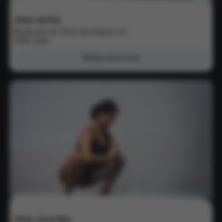
Jims Jette
Boulevard de Smet de Naeyer 10
1090 Jette
Bekijk deze club
|
Jims
Jette
Jims Jourdan