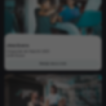
Jims Evere
Chaussée de Haecht 1420
1140 Evere
Bekijk deze club
|
Jims
Evere