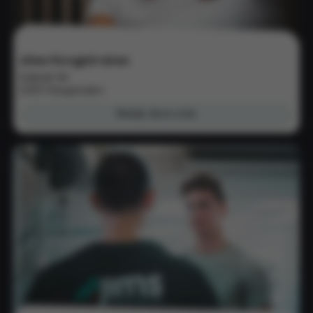
Jims Hoogstraten
Vrijheid 94
2320 Hoogstraten
Bekijk deze club
|
Jims
Hoogstraten