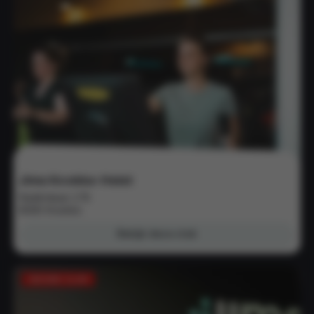
Jims Knokke-Heist
Natiënlaan 176
8300 Knokke
Bekijk deze club
|
Jims
Knokke-
Heist
NIEUWE CLUB