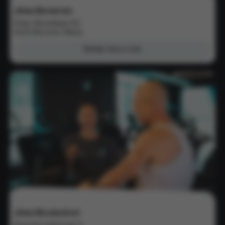
Jims Beveren
Peter Benoitlaan 81
9120 Beveren-Waas
Bekijk deze club
|
Jims
Beveren
Jims Booischot
Kloosterveldstraat 9