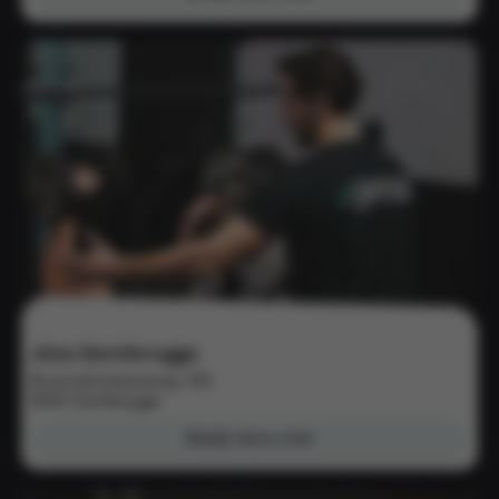
Jims
Gent
Rooigem
Jims Gentbrugge
Brusselsesteenweg 765
9050 Gentbrugge
Bekijk deze club
|
Jims
Gentbrugge