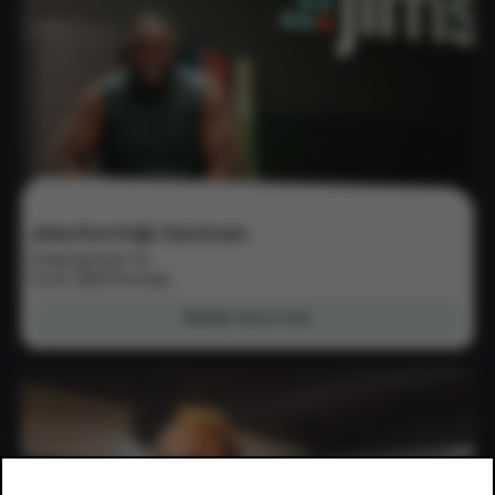
Jims Kortrijk Centrum
Potterijstraat 10
VLA1 8500 Kortrijk
Bekijk deze club
|
Jims
Kortrijk
Centrum