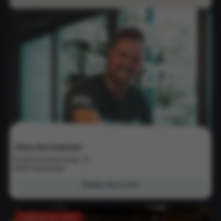
Jims Aartselaar
Kontichsesteenweg 73
2630 Aartselaar
Bekijk deze club
|
Jims
Aartselaar
OPENING OP 24/08