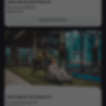
Jims Gent Dok Noord
Dok Noord 3B/101
9000 Gent
Bekijk deze club
|
Jims
Gent
Dok
Noord
Jims Gent Overpoort
Overpoortstraat 49