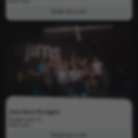
9000 Gent
Bekijk deze club
|
Jims
Gent
Overpoort
Jims Gent Rooigem
Rooigemlaan 2c
9000 Gent
Bekijk deze club
|