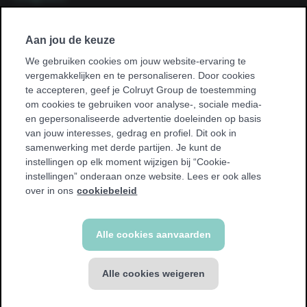
Volg
Facebook
ons
Volg
op
Instagram
Aan jou de keuze
ons
op
We gebruiken cookies om jouw website-ervaring te
vergemakkelijken en te personaliseren. Door cookies
Vind een club bij jou in de buurt
te accepteren, geef je Colruyt Group de toestemming
Vind
om cookies te gebruiken voor analyse-, sociale media-
een
en gepersonaliseerde advertentie doeleinden op basis
club
van jouw interesses, gedrag en profiel. Dit ook in
bij
samenwerking met derde partijen. Je kunt de
jou
instellingen op elk moment wijzigen bij “Cookie-
in
instellingen” onderaan onze website. Lees er ook alles
de
over in ons
cookiebeleid
buurt
© Jims 2026
Alle cookies aanvaarden
Algemene voorwaarden
Cookie policy
Privacy policy
Alle cookies weigeren
Toegankelijkheidsverklaring
Privacyverklaring Camerabewaking
Eerst Jims eens gratis
Herroepingsfunctie
uitproberen?