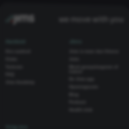
we move with you
Aanbod
Jims
Ons aanbod
Jims is meer dan fitness
Clubs
Jobs
Tarieven
Word groepslesgever of
trainer
FAQ
De Jims app
Jims Academy
Openingsuren
Blog
Podcast
Health club
Volg ons