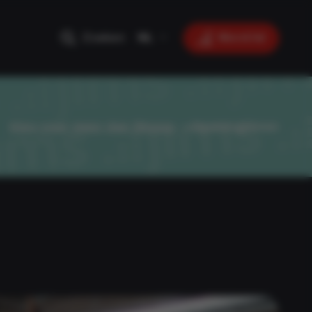
Zoeken
NL
Word lid
››
Openingsuren
Kies voor meer dan fitness