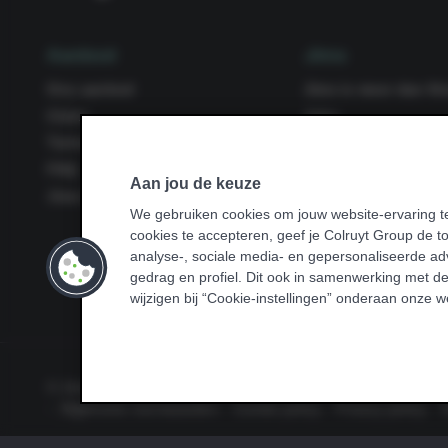
Aanbod
Jims
Ons aanbod
Jims is meer dan fi
Clubs
Jobs
Tarieven
Word groepslesgever
FAQ
De Jims app
Aan jou de keuze
Jims Academy
Openingsuren
We gebruiken cookies om jouw website-ervaring te
Blog
cookies te accepteren, geef je Colruyt Group de 
Podcast
analyse-, sociale media- en gepersonaliseerde adv
Health club
gedrag en profiel. Dit ook in samenwerking met de
wijzigen bij “Cookie-instellingen” onderaan onze w
© Jims 2026
Algemene voorwaarden
Cookie policy
Privacy policy
T