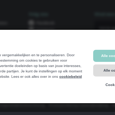
Volg ons
Vind een 
Volg
tness
Facebook
Vind
ons
Volg
op
Instagram
een
ons
club
op
 of trainer
bij
jou
 vergemakkelijken en te personaliseren. Door
in
Alle co
toestemming om cookies te gebruiken voor
de
ertentie doeleinden op basis van jouw interesses,
buurt
Alle c
rde partijen. Je kunt de instellingen op elk moment
Eerst Jim
ebsite. Lees er ook alles over in ons
cookiebeleid
Vraag jouw grati
Cooki
oegankelijkheidsverklaring
Privacyverklaring Camerabewaking
H