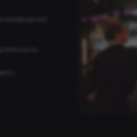
 volledige jaar rond.
Voor jou
Voor je bedrijf
 (01/01) zijn we
Voor (toekomstige) fitness professionals
gina's.