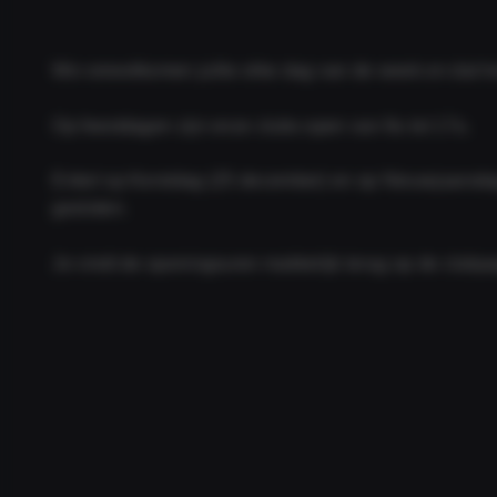
We verwelkomen jullie elke dag van de week en dat het
Op feestdagen zijn onze clubs open van 9u tot 17u.
Enkel op Kerstdag (25 december) en op Nieuwjaarsdag
gesloten.
Je vindt de openingsuren makkelijk terug op de clubpa