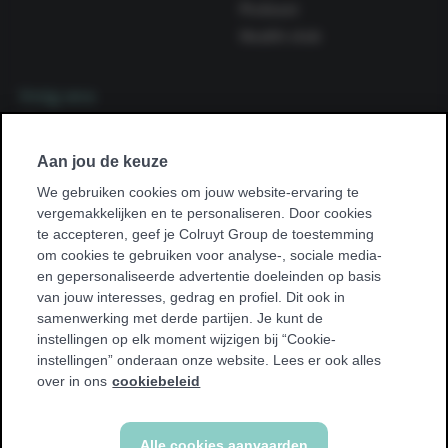
Podcast
Health club
Volg ons
Volg
Facebook
ons
Volg
op
Instagram
Aan jou de keuze
ons
op
We gebruiken cookies om jouw website-ervaring te
vergemakkelijken en te personaliseren. Door cookies
Vind een club bij jou in de buurt
te accepteren, geef je Colruyt Group de toestemming
Vind
om cookies te gebruiken voor analyse-, sociale media-
een
en gepersonaliseerde advertentie doeleinden op basis
club
van jouw interesses, gedrag en profiel. Dit ook in
bij
samenwerking met derde partijen. Je kunt de
jou
instellingen op elk moment wijzigen bij “Cookie-
in
instellingen” onderaan onze website. Lees er ook alles
de
over in ons
cookiebeleid
buurt
© Jims 2026
Alle cookies aanvaarden