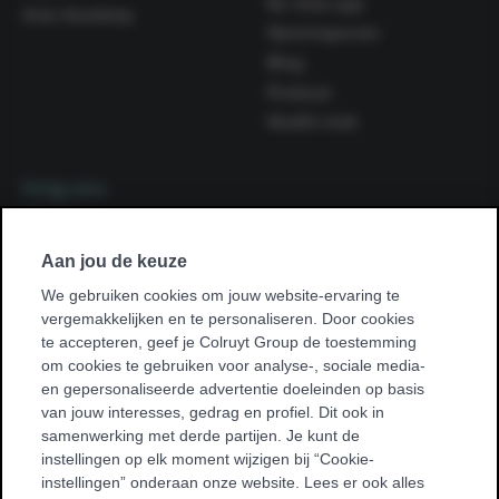
De Jims app
Jims Academy
Openingsuren
Blog
Podcast
Health club
Volg ons
Volg
Facebook
ons
Volg
op
Instagram
Aan jou de keuze
ons
op
We gebruiken cookies om jouw website-ervaring te
vergemakkelijken en te personaliseren. Door cookies
Vind een club bij jou in de buurt
te accepteren, geef je Colruyt Group de toestemming
Vind
om cookies te gebruiken voor analyse-, sociale media-
een
en gepersonaliseerde advertentie doeleinden op basis
club
van jouw interesses, gedrag en profiel. Dit ook in
bij
samenwerking met derde partijen. Je kunt de
jou
instellingen op elk moment wijzigen bij “Cookie-
in
instellingen” onderaan onze website. Lees er ook alles
de