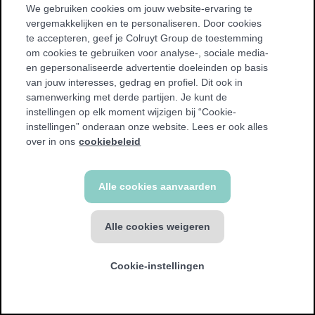
We gebruiken cookies om jouw website-ervaring te
vergemakkelijken en te personaliseren. Door cookies
te accepteren, geef je Colruyt Group de toestemming
Selecteer
om cookies te gebruiken voor analyse-, sociale media-
club
en gepersonaliseerde advertentie doeleinden op basis
van jouw interesses, gedrag en profiel. Dit ook in
Lesoverzicht afdrukken
samenwerking met derde partijen. Je kunt de
instellingen op elk moment wijzigen bij “Cookie-
instellingen” onderaan onze website. Lees er ook alles
ZA 8 AUG.
over in ons
cookiebeleid
09:00 - 10:00
Alle cookies aanvaarden
Yoga
Group Classes Studio
JULIE DEBRABANT
Alle cookies weigeren
Eerst Jims eens gratis
10:30 - 11:30
uitproberen?
LES MILLS STRENGTH DEVELOPMENT (BE)
Cookie-instellingen
Group Classes Studio
Vraag jouw gratis probeerpas hier
aan.
CROMWELL CUVALAY