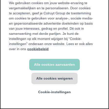
We gebruiken cookies om jouw website-ervaring te
vergemakkelijken en te personaliseren. Door cookies
te accepteren, geef je Colruyt Group de toestemming
om cookies te gebruiken voor analyse-, sociale media-
en gepersonaliseerde advertentie doeleinden op basis
van jouw interesses, gedrag en profiel. Dit ook in
samenwerking met derde partijen. Je kunt de
instellingen op elk moment wijzigen bij “Cookie-
instellingen” onderaan onze website. Lees er ook alles
Jims Sint-Truiden
over in ons
cookiebeleid
Hasseltsesteenweg 88
3800 Sint-Truiden
Alle cookies aanvaarden
Bekijk deze club
|
Jims
Sint-
Alle cookies weigeren
Truiden
Eerst Jims eens gratis
uitproberen?
Cookie-instellingen
Vraag jouw gratis probeerpas hier
aan.