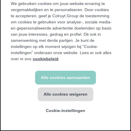
Bekijk deze club
We gebruiken cookies om jouw website-ervaring te
|
vergemakkelijken en te personaliseren. Door cookies
Jims
te accepteren, geef je Colruyt Group de toestemming
Wetteren
om cookies te gebruiken voor analyse-, sociale media-
en gepersonaliseerde advertentie doeleinden op basis
van jouw interesses, gedrag en profiel. Dit ook in
samenwerking met derde partijen. Je kunt de
instellingen op elk moment wijzigen bij “Cookie-
instellingen” onderaan onze website. Lees er ook alles
over in ons
cookiebeleid
Alle cookies aanvaarden
Alle cookies weigeren
Eerst Jims eens gratis
uitproberen?
Jims Temse
Cookie-instellingen
Vraag jouw gratis probeerpas hier
Orlaylaan 6
aan.
9140 Temse