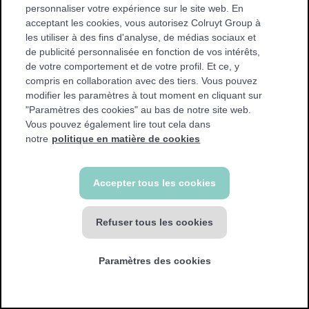
KATE BEUNENS
personnaliser votre expérience sur le site web. En
acceptant les cookies, vous autorisez Colruyt Group à
les utiliser à des fins d'analyse, de médias sociaux et
de publicité personnalisée en fonction de vos intérêts,
de votre comportement et de votre profil. Et ce, y
Rejoignez Jims Oudenaarde
compris en collaboration avec des tiers. Vous pouvez
modifier les paramètres à tout moment en cliquant sur
"Paramètres des cookies" au bas de notre site web.
Vous pouvez également lire tout cela dans
notre
politique en matière de cookies
PROMO
FITNESS
Accepter tous les cookies
À PARTIR DE
39,99 €
/ 4 SEMAINES
Refuser tous les cookies
Commencer par essayer Jims
PROMO €10 de réduction pour les jeunes < 25j
gratuitement?
Paramètres des cookies
Demander votre séance d'essai
Promo : les 4 premières semaines à 19,99 € *
gratuite!
T
Fitness illimité