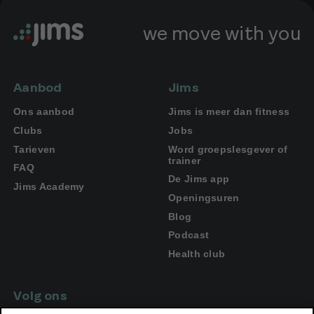
we move with you
Aanbod
Jims
Ons aanbod
Jims is meer dan fitness
Clubs
Jobs
Tarieven
Word groepslesgever of
trainer
FAQ
De Jims app
Jims Academy
Openingsuren
Blog
Podcast
Health club
Volg ons