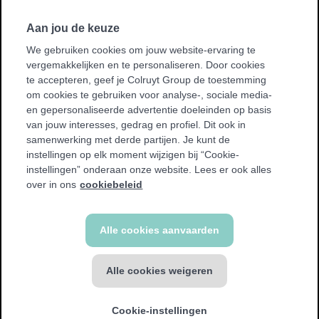
Volg
Facebook
ons
Volg
op
Instagram
Aan jou de keuze
ons
op
We gebruiken cookies om jouw website-ervaring te
vergemakkelijken en te personaliseren. Door cookies
Vind een club bij jou in de buurt
te accepteren, geef je Colruyt Group de toestemming
Vind
om cookies te gebruiken voor analyse-, sociale media-
een
en gepersonaliseerde advertentie doeleinden op basis
club
van jouw interesses, gedrag en profiel. Dit ook in
bij
samenwerking met derde partijen. Je kunt de
jou
instellingen op elk moment wijzigen bij “Cookie-
in
instellingen” onderaan onze website. Lees er ook alles
de
over in ons
cookiebeleid
buurt
© Jims 2026
Alle cookies aanvaarden
Algemene voorwaarden
Cookie policy
Privacy policy
Alle cookies weigeren
Toegankelijkheidsverklaring
Privacyverklaring Camerabewaking
Eerst Jims eens gratis
Herroepingsfunctie
uitproberen?
Cookie-instellingen
Vraag jouw gratis probeerpas hier