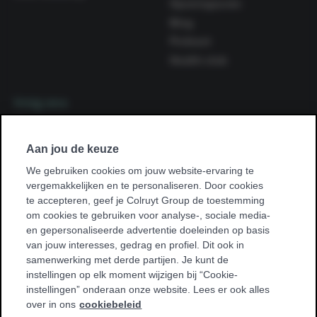
Openingsuren
Blog
Podcast
Health club
Volg ons
Volg
Facebook
ons
Volg
op
Instagram
Aan jou de keuze
ons
op
We gebruiken cookies om jouw website-ervaring te
vergemakkelijken en te personaliseren. Door cookies
Vind een club bij jou in de buurt
te accepteren, geef je Colruyt Group de toestemming
Vind
om cookies te gebruiken voor analyse-, sociale media-
een
en gepersonaliseerde advertentie doeleinden op basis
club
van jouw interesses, gedrag en profiel. Dit ook in
bij
samenwerking met derde partijen. Je kunt de
jou
instellingen op elk moment wijzigen bij “Cookie-
in
instellingen” onderaan onze website. Lees er ook alles
de
over in ons
cookiebeleid
buurt