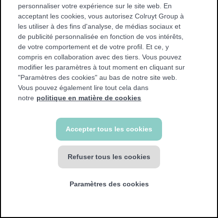
personnaliser votre expérience sur le site web. En
acceptant les cookies, vous autorisez Colruyt Group à
les utiliser à des fins d'analyse, de médias sociaux et
PROMO
de publicité personnalisée en fonction de vos intérêts,
FITNESS
de votre comportement et de votre profil. Et ce, y
compris en collaboration avec des tiers. Vous pouvez
À PARTIR DE
modifier les paramètres à tout moment en cliquant sur
39,99 €
"Paramètres des cookies" au bas de notre site web.
/ 4 SEMAINES
Vous pouvez également lire tout cela dans
PROMO €10 de réduction pour les jeunes < 25j
notre
politique en matière de cookies
Promo : les 4 premières semaines à 19,99 € *
Accepter tous les cookies
T
Fitness illimité
Accès 7/7 à tous nos clubs
Refuser tous les cookies
Pause jusqu'à 8 semaines
Commencer par essayer Jims
Coach disponible
gratuitement?
L'application Jims avec tes programmes
Paramètres des cookies
Demander votre séance d'essai
d'entraînement
gratuite!
Sauna (infrarouge)
Lounge