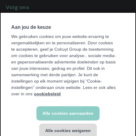
Volg ons
Volg
Facebook
ons
Volg
op
Instagram
Aan jou de keuze
ons
op
We gebruiken cookies om jouw website-ervaring te
vergemakkelijken en te personaliseren. Door cookies
Vind een club bij jou in de buurt
te accepteren, geef je Colruyt Group de toestemming
Vind
om cookies te gebruiken voor analyse-, sociale media-
een
en gepersonaliseerde advertentie doeleinden op basis
club
van jouw interesses, gedrag en profiel. Dit ook in
bij
samenwerking met derde partijen. Je kunt de
jou
instellingen op elk moment wijzigen bij “Cookie-
in
instellingen” onderaan onze website. Lees er ook alles
de
over in ons
cookiebeleid
buurt
© Jims 2026
Alle cookies aanvaarden
Algemene voorwaarden
Cookie policy
Privacy policy
Alle cookies weigeren
Toegankelijkheidsverklaring
Privacyverklaring Camerabewaking