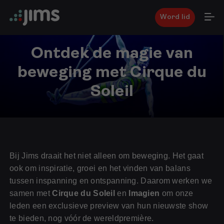
Word lid
Ontdek de magie van
beweging met Cirque du
Soleil
7
februari
2025
Bij Jims draait het niet alleen om beweging. Het gaat
ook om inspiratie, groei en het vinden van balans
tussen inspanning en ontspanning. Daarom werken we
samen met
Cirque du Soleil
en
Imagien
om onze
leden een exclusieve preview van hun nieuwste show
te bieden, nog vóór de wereldpremière.