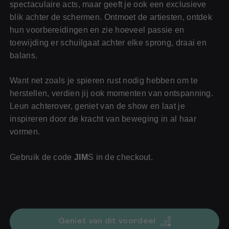
spectaculaire acts, maar geeft je ook een exclusieve
blik achter de schermen. Ontmoet de artiesten, ontdek
hun voorbereidingen en zie hoeveel passie en
toewijding er schuilgaat achter elke sprong, draai en
balans.
Want net zoals je spieren rust nodig hebben om te
herstellen, verdien jij ook momenten van ontspanning.
Voor jou
Leun achterover, geniet van de show en laat je
Voor je bedrijf
inspireren door de kracht van beweging in al haar
Voor (toekomstige) fitness professionals
vormen.
Gebruik de code
JIM
S in de checkout.
Geniet van dit voordeel