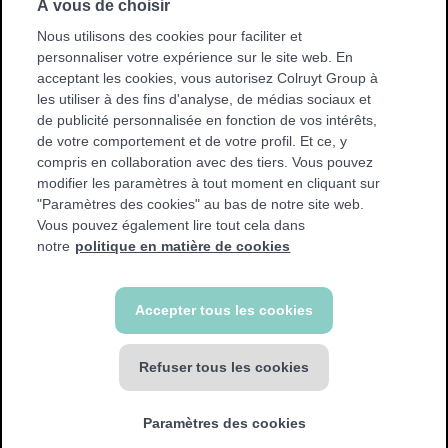
À vous de choisir
nous
Suivez-
sur
Instagram
nous
Nous utilisons des cookies pour faciliter et
sur
personnaliser votre expérience sur le site web. En
acceptant les cookies, vous autorisez Colruyt Group à
Trouvez une salle de sport près de chez vous
les utiliser à des fins d'analyse, de médias sociaux et
Trouvez
de publicité personnalisée en fonction de vos intérêts,
une
de votre comportement et de votre profil. Et ce, y
salle
compris en collaboration avec des tiers. Vous pouvez
de
modifier les paramètres à tout moment en cliquant sur
sport
"Paramètres des cookies" au bas de notre site web.
près
Vous pouvez également lire tout cela dans
de
notre
politique en matière de cookies
chez
vous
© Jims 2026
Accepter tous les cookies
Conditions générales
Politique en matière de cookies
Privacy policy
Refuser tous les cookies
Déclaration d'accessibilité
Déclaration de confidentialité Vidéosurveillance
Commencer par essayer Jims
Droit de rétractation
gratuitement?
Paramètres des cookies
Demander votre séance d'essai
Site
gratuite!