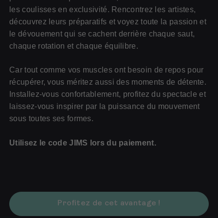
les coulisses en exclusivité. Rencontrez les artistes,
découvrez leurs préparatifs et voyez toute la passion et
le dévouement qui se cachent derrière chaque saut,
chaque rotation et chaque équilibre.
Car tout comme vos muscles ont besoin de repos pour
pour les sportifs
récupérer, vous méritez aussi des moments de détente.
pour les entreprises
Installez-vous confortablement, profitez du spectacle et
Pour les (futurs) professionnels
laissez-vous inspirer par la puissance du mouvement
sous toutes ses formes.
Utilisez le code JIMS lors du paiement.
Profitez de cet avantage !