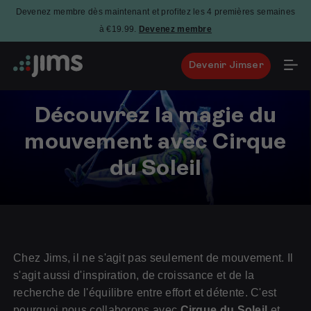
Devenez membre dès maintenant et profitez les 4 premières semaines
à €19.99.
Devenez membre
Devenir Jimser
Découvrez la magie du
mouvement avec Cirque
du Soleil
7
février
2025
Chez Jims, il ne s'agit pas seulement de mouvement. Il
s'agit aussi d'inspiration, de croissance et de la
recherche de l'équilibre entre effort et détente. C'est
pourquoi nous collaborons avec
Cirque du Soleil
et