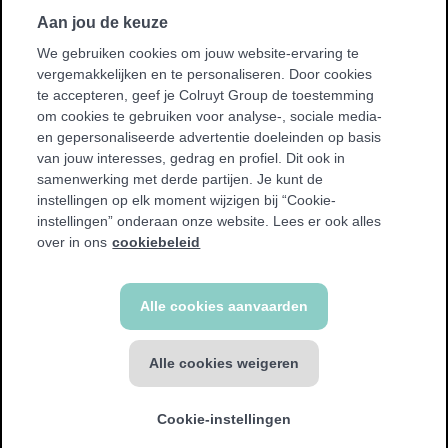
ons
Volg
op
Instagram
Aan jou de keuze
ons
op
We gebruiken cookies om jouw website-ervaring te
vergemakkelijken en te personaliseren. Door cookies
Vind een club bij jou in de buurt
te accepteren, geef je Colruyt Group de toestemming
Vind
om cookies te gebruiken voor analyse-, sociale media-
een
en gepersonaliseerde advertentie doeleinden op basis
club
van jouw interesses, gedrag en profiel. Dit ook in
bij
samenwerking met derde partijen. Je kunt de
jou
instellingen op elk moment wijzigen bij “Cookie-
in
instellingen” onderaan onze website. Lees er ook alles
de
over in ons
cookiebeleid
buurt
© Jims 2026
Alle cookies aanvaarden
Algemene voorwaarden
Cookie policy
Privacy policy
Alle cookies weigeren
Toegankelijkheidsverklaring
Privacyverklaring Camerabewaking
Eerst Jims eens gratis
Herroepingsfunctie
uitproberen?
Cookie-instellingen
Vraag jouw gratis probeerpas hier
Site
aan.