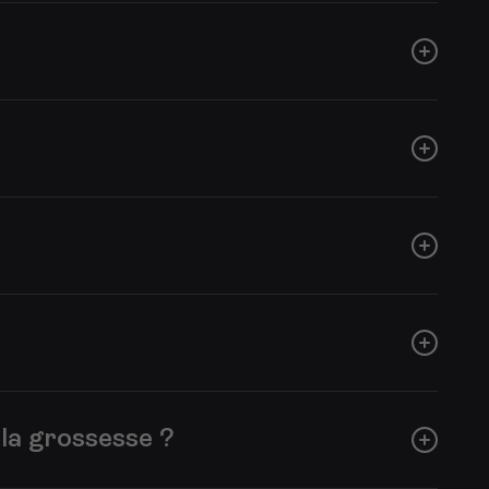
sité et certains exercices devront souvent être
iore la posture et peut réduire les douleurs dorsales.
e respiration.
nes femmes préfèrent ensuite passer à la marche ou à
importants que la performance.
 ventre. Rester longtemps allongée sur le dos est
rimestre.
ne règle est de pouvoir encore parler pendant l’effort.
 la grossesse ?