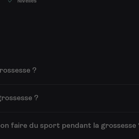
Nivelles
grossesse ?
la grossesse est sûr et même recommandé. Bouger régulièremen
à l’accouchement. Il est toutefois important d’écouter son c
grossesse ?
 le renforcement musculaire adapté sont généralement des activ
sque élevé de chute. Choisissez surtout une activité dans laqu
on faire du sport pendant la grossesse 