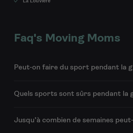
La Louvière
Faq's Moving Moms
Peut-on faire du sport pendant la 
Oui, dans la plupart des cas, faire du sport pendant 
certains maux liés à la grossesse et prépare le corps 
Quels sports sont sûrs pendant la 
cas de doute.
La marche, la natation, le vélo, le yoga, le pilates et
d’éviter les sports de contact ou ceux présentant un ri
Jusqu’à combien de semaines peut-