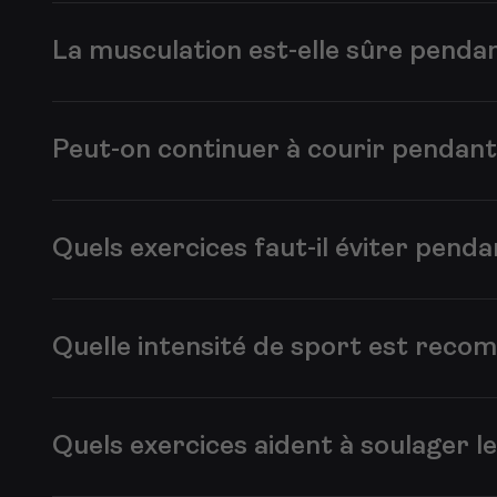
Beaucoup de femmes peuvent rester actives jusqu’à peu
adaptés au fil de la grossesse. Le confort et la sécurité 
La musculation est-elle sûre pendan
Oui, une musculation adaptée peut être très bénéfique 
Il est toutefois conseillé d’éviter les charges trop lo
Peut-on continuer à courir pendant
Si vous couriez déjà avant votre grossesse, vous pouv
un cardio à faible impact en raison des changements du
Quels exercices faut-il éviter penda
Il vaut mieux éviter les exercices avec un risque élevé
également déconseillé plus tard dans la grossesse. Pri
Quelle intensité de sport est rec
Il n’est généralement pas nécessaire d’arrêter complète
Une fatigue extrême, des vertiges ou des douleurs sont d
Quels exercices aident à soulager l