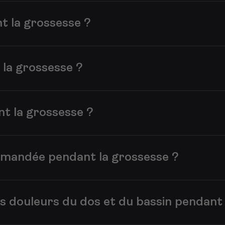
 avant l’accouchement, tant que leur corps le permet. L’inten
restent les priorités.
t la grossesse ?
pendant la grossesse. Elle aide à renforcer les muscles, amél
urdes et de privilégier des mouvements contrôlés avec une bonn
 la grossesse ?
ez souvent continuer tant que cela reste confortable. Certai
 corps. Le confort et la prévention des blessures sont plus 
nt la grossesse ?
 de chute, les impacts importants ou une forte pression sur le
vilégiez des mouvements sûrs, contrôlés et adaptés à votre t
ommandée pendant la grossesse ?
ment le sport, mais l’activité doit rester confortable. Une bon
es signaux indiquant qu’il faut ralentir ou s’arrêter.
es douleurs du dos et du bassin pendant