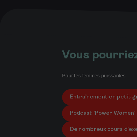
Vous pourriez
Pour les femmes puissantes
Entraînement en petit 
Podcast 'Power Women' 
De nombreux cours d'ex