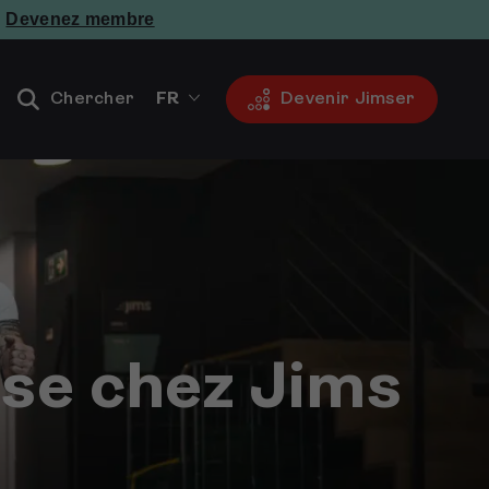
.
Devenez membre
Chercher
FR
Devenir Jimser
sse chez Jims