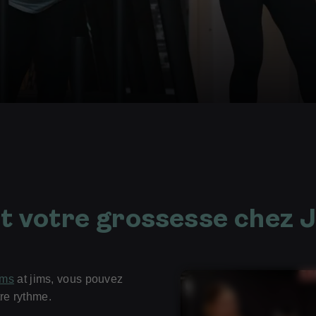
t votre grossesse chez 
oms
at jims, vous pouvez
tre rythme.