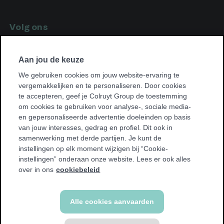
Volg ons
Volg
Facebook
ons
Volg
op
Instagram
Aan jou de keuze
ons
op
We gebruiken cookies om jouw website-ervaring te
vergemakkelijken en te personaliseren. Door cookies
Vind een club bij jou in de buurt
te accepteren, geef je Colruyt Group de toestemming
Vind
om cookies te gebruiken voor analyse-, sociale media-
een
en gepersonaliseerde advertentie doeleinden op basis
club
van jouw interesses, gedrag en profiel. Dit ook in
bij
samenwerking met derde partijen. Je kunt de
jou
instellingen op elk moment wijzigen bij “Cookie-
in
instellingen” onderaan onze website. Lees er ook alles
de
over in ons
cookiebeleid
buurt
© Jims 2026
Alle cookies aanvaarden
Algemene voorwaarden
Cookie policy
Privacy policy