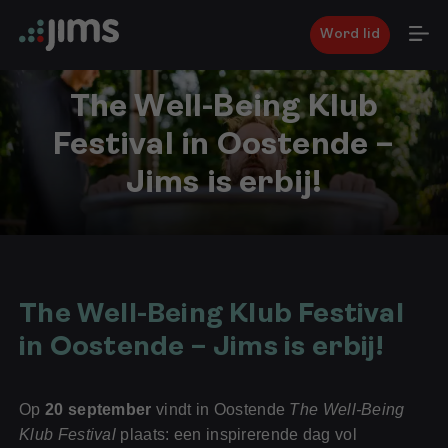
Word lid
The Well-Being Klub
Festival in Oostende –
Jims is erbij!
18
augustus
2025
The Well-Being Klub Festival
in Oostende – Jims is erbij!
Op
20 september
vindt in Oostende
The Well-Being
Klub Festival
plaats: een inspirerende dag vol