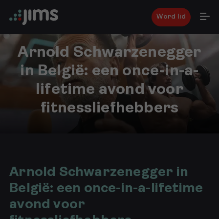
Word lid
Arnold Schwarzenegger
in België: een once-in-a-
lifetime avond voor
fitnessliefhebbers
10
februari
2026
Arnold Schwarzenegger in
België: een once-in-a-lifetime
avond voor