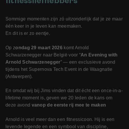
fitnessliefhebbers
Sommige momenten zijn zó uitzonderlijk dat je ze maar
één keer in je leven kan meemaken.
En dit is er zo eentje.
Op z
ondag 29 maart 2026
komt Arnold
Schwarzenegger naar België voor “
An Evening with
Arnold Schwarzenegger
” — een exclusieve avond
tijdens het Supernova Tech Event in de Waagnatie
(Antwerpen).
En omdat wij bij Jims vinden dat dit écht een once-in-a-
lifetime moment is, geven we 20 leden de kans om
Voor jou
deze avond
vanop de eerste rij mee te maken
Voor je bedrijf
Voor (toekomstige) fitness professionals
Arnold is veel meer dan een fitnessicoon. Hij is een
levende legende en een symbool van discipline,