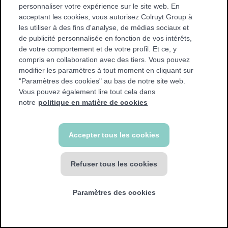
personnaliser votre expérience sur le site web. En
acceptant les cookies, vous autorisez Colruyt Group à
les utiliser à des fins d'analyse, de médias sociaux et
de publicité personnalisée en fonction de vos intérêts,
de votre comportement et de votre profil. Et ce, y
compris en collaboration avec des tiers. Vous pouvez
modifier les paramètres à tout moment en cliquant sur
"Paramètres des cookies" au bas de notre site web.
Vous pouvez également lire tout cela dans
notre
politique en matière de cookies
Jims Mechelen
17 Oscar van Kesbeeckstraat
2800 Mechelen
Accepter tous les cookies
Découvrir ce club
|
Refuser tous les cookies
Jims
Commencer par essayer Jims
Mechelen
gratuitement?
Paramètres des cookies
Demander votre séance d'essai
gratuite!