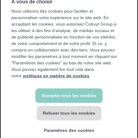
À vous de choisir
nous
Suivez-
sur
Instagram
nous
Nous utilisons des cookies pour faciliter et
sur
personnaliser votre expérience sur le site web. En
acceptant les cookies, vous autorisez Colruyt Group à
Trouvez une salle de sport près de chez vous
les utiliser à des fins d'analyse, de médias sociaux et
Trouvez
de publicité personnalisée en fonction de vos intérêts,
une
de votre comportement et de votre profil. Et ce, y
salle
compris en collaboration avec des tiers. Vous pouvez
de
modifier les paramètres à tout moment en cliquant sur
sport
"Paramètres des cookies" au bas de notre site web.
près
Vous pouvez également lire tout cela dans
de
notre
politique en matière de cookies
chez
vous
© Jims 2026
Accepter tous les cookies
Conditions générales
Politique en matière de cookies
Privacy policy
Refuser tous les cookies
Déclaration d'accessibilité
Déclaration de confidentialité Vidéosurveillance
Commencer par essayer Jims
Droit de rétractation
gratuitement?
Paramètres des cookies
Demander votre séance d'essai
Site
gratuite!