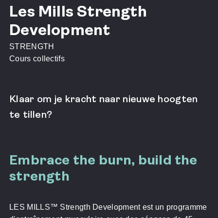
Choisis
Les Mills Strength
plus
››
que le
fitness
Development
Notre
››
offre
STRENGTH
Les Mills
Strength
Cours collectifs
Development
Klaar om je kracht naar nieuwe hoogten
te tillen?
Embrace the burn, build the
strength
LES MILLS™ Strength Development est un programme