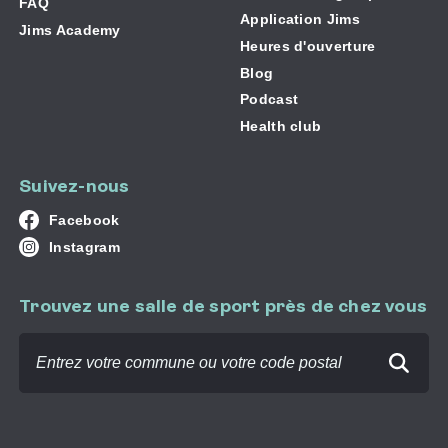
FAQ
Application Jims
Jims Academy
Heures d'ouverture
Blog
Podcast
Health club
Suivez-nous
Suivez-
Facebook
nous
Suivez-
sur
Instagram
nous
sur
Trouvez une salle de sport près de chez vous
Trouvez
une
salle
de
sport
près