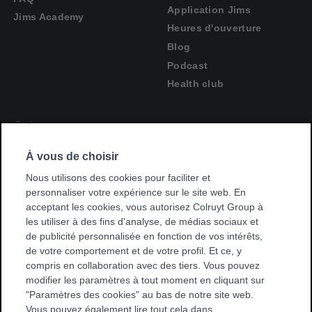
Application Jims
Jims Academy
Heures d'ouverture
Blog
Podcast
Health club
Suivez-nous
Suivez-
Facebook
À vous de choisir
nous
Suivez-
sur
Instagram
nous
Nous utilisons des cookies pour faciliter et
sur
personnaliser votre expérience sur le site web. En
acceptant les cookies, vous autorisez Colruyt Group à
Trouvez une salle de sport près de chez vous
les utiliser à des fins d'analyse, de médias sociaux et
Trouvez
de publicité personnalisée en fonction de vos intérêts,
une
de votre comportement et de votre profil. Et ce, y
salle
compris en collaboration avec des tiers. Vous pouvez
de
modifier les paramètres à tout moment en cliquant sur
sport
"Paramètres des cookies" au bas de notre site web.
près
Vous pouvez également lire tout cela dans