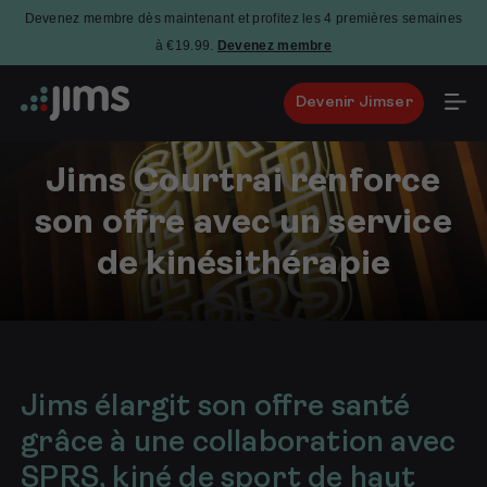
Devenez membre dès maintenant et profitez les 4 premières semaines
à €19.99.
Devenez membre
Devenir Jimser
Jims Courtrai renforce
son offre avec un service
de kinésithérapie
1
septembre
2024
Jims élargit son offre santé
grâce à une collaboration avec
SPRS, kiné de sport de haut