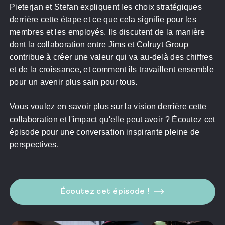
Pieterjan et Stefan expliquent les choix stratégiques
derrière cette étape et ce que cela signifie pour les
membres et les employés. Ils discutent de la manière
dont la collaboration entre Jims et Colruyt Group
contribue à créer une valeur qui va au-delà des chiffres
et de la croissance, et comment ils travaillent ensemble
pour les sportifs
pour un avenir plus sain pour tous.
pour les entreprises
Pour les (futurs) professionnels
Vous voulez en savoir plus sur la vision derrière cette
collaboration et l'impact qu'elle peut avoir ? Écoutez cet
épisode pour une conversation inspirante pleine de
perspectives.
Écoutez cet épisode !