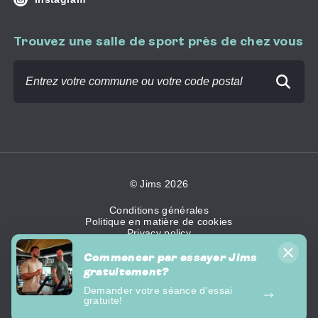
nous
sur
Trouvez une salle de sport près de chez vous
Trouvez
une
salle
de
sport
près
de
chez
vous
© Jims 2026
Conditions générales
Politique en matière de cookies
Privacy policy
Déclaration d'accessibilité
Déclaration de confidentialité Vidéosurveillance
Commencer par essayer Jims
Droit de rétractation
gratuitement?
Demander votre séance d'essai
Site
gratuite!
by