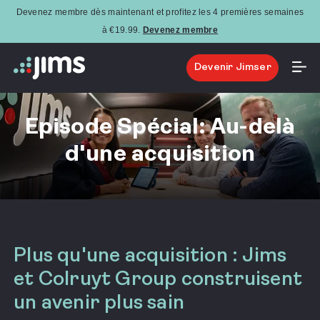
Devenez membre dès maintenant et profitez les 4 premières semaines
à €19.99.
Devenez membre
Devenir Jimser
Episode Spécial: Au-delà
d'une acquisition
18
décembre
2024
Plus qu'une acquisition : Jims
et Colruyt Group construisent
un avenir plus sain