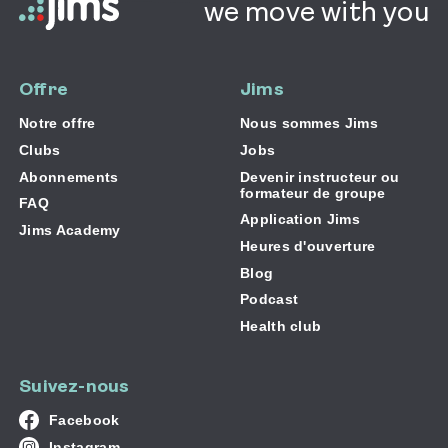
we move with you
Offre
Jims
Notre offre
Nous sommes Jims
Clubs
Jobs
Abonnements
Devenir instructeur ou
formateur de groupe
FAQ
Application Jims
Jims Academy
Heures d'ouverture
Blog
Podcast
Health club
Suivez-nous
Suivez-
Facebook
nous
Suivez-
sur
Instagram