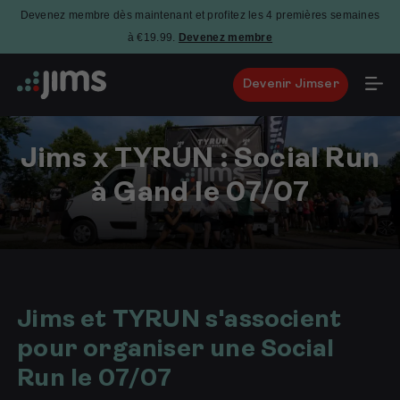
Devenez membre dès maintenant et profitez les 4 premières semaines
à €19.99.
Devenez membre
Devenir Jimser
Jims x TYRUN : Social Run
à Gand le 07/07
25
juin
2026
Jims et TYRUN s'associent
pour organiser une Social
Run le 07/07