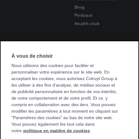
Blog
Podcast
Health club
Suivez-nous
Suivez-
Facebook
À vous de choisir
nous
Suivez-
sur
Instagram
nous
Nous utilisons des cookies pour faciliter et
sur
personnaliser votre expérience sur le site web. En
acceptant les cookies, vous autorisez Colruyt Group à
Trouvez une salle de sport près de chez vous
les utiliser à des fins d'analyse, de médias sociaux et
Trouvez
de publicité personnalisée en fonction de vos intérêts,
une
de votre comportement et de votre profil. Et ce, y
salle
compris en collaboration avec des tiers. Vous pouvez
de
modifier les paramètres à tout moment en cliquant sur
sport
"Paramètres des cookies" au bas de notre site web.
près
Vous pouvez également lire tout cela dans
de
notre
politique en matière de cookies
chez
vous