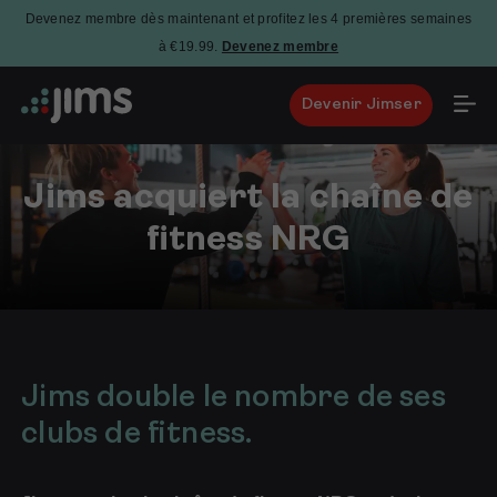
Devenez membre dès maintenant et profitez les 4 premières semaines
à €19.99.
Devenez membre
Devenir Jimser
Jims acquiert la chaîne de
fitness NRG
10
décembre
2024
Jims double le nombre de ses
clubs de fitness.