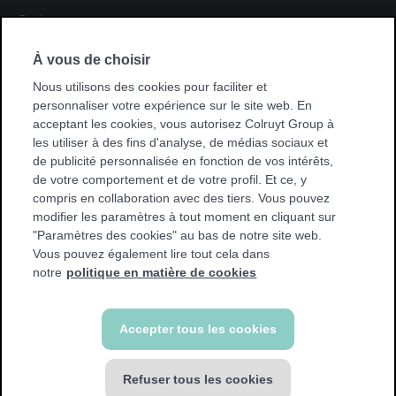
Suivez-nous
Suivez-
Facebook
À vous de choisir
nous
Suivez-
sur
Instagram
nous
Nous utilisons des cookies pour faciliter et
sur
personnaliser votre expérience sur le site web. En
acceptant les cookies, vous autorisez Colruyt Group à
Trouvez une salle de sport près de chez vous
les utiliser à des fins d'analyse, de médias sociaux et
Trouvez
de publicité personnalisée en fonction de vos intérêts,
une
de votre comportement et de votre profil. Et ce, y
salle
compris en collaboration avec des tiers. Vous pouvez
de
modifier les paramètres à tout moment en cliquant sur
sport
"Paramètres des cookies" au bas de notre site web.
près
Vous pouvez également lire tout cela dans
de
notre
politique en matière de cookies
chez
vous
© Jims 2026
Accepter tous les cookies
Conditions générales
Politique en matière de cookies
Privacy policy
Refuser tous les cookies
Déclaration d'accessibilité
Déclaration de confidentialité Vidéosurveillance