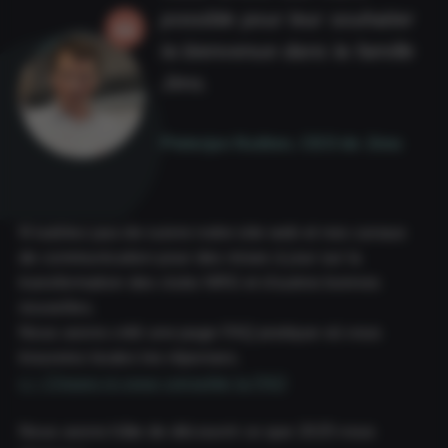
possible pour leur souhaiter
la bienvenue dans la famille
Jims.
Pieterjan Nuitten, CEO de Jims
N'oubliez pas de suivre notre site web et nos canaux
de communication pour des mises à jour sur la
transformation des clubs NRG et d'autres bonnes
nouvelles.
Nous avons créé une page FAQ pratique où vous
trouverez toutes les réponses.
👉 Cliquez ici pour consulter la FAQ
Nous avons hâte de découvrir ce que 2025 nous