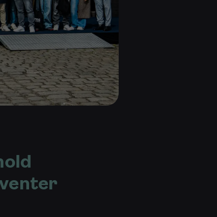
nold
nventer