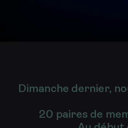
8
avril
2026
Dimanche dernier, n
20 paires de mem
Au début 