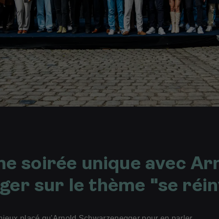
ne soirée unique avec Ar
er sur le thème "se réi
mieux placé qu'Arnold Schwarzenegger pour en parler.