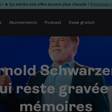
i ! ☀️ Ça mérite une offre encore plus chaude !
Rejoignez-n
s
Abonnements
Podcast
Essai gratuit
rnold Schwarze
ui reste gravée
mémoires