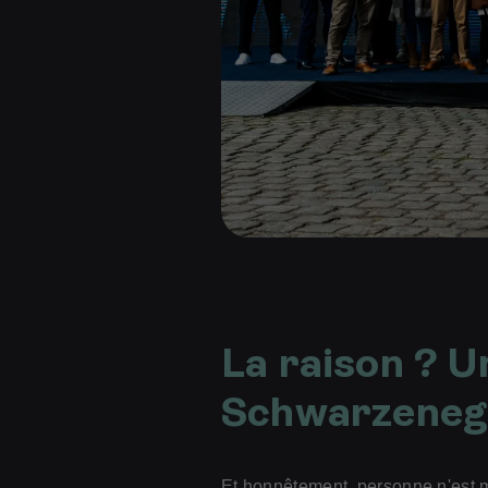
La raison ? U
Schwarzenegg
Et honnêtement, personne n'est 