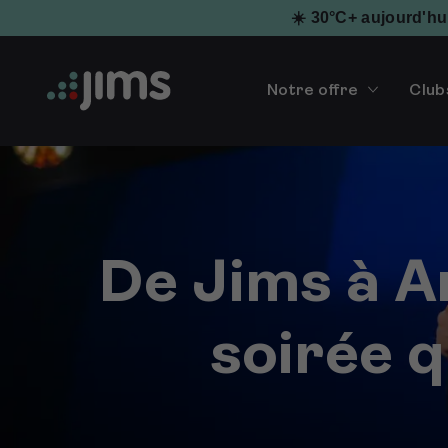
☀️ 30°C+ aujourd'hu
Notre offre
Club
De Jims à A
soirée q