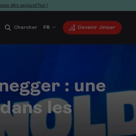
ous dès aujourd'hui !
Chercher
FR
Devenir Jimser
negger : une
 dans les