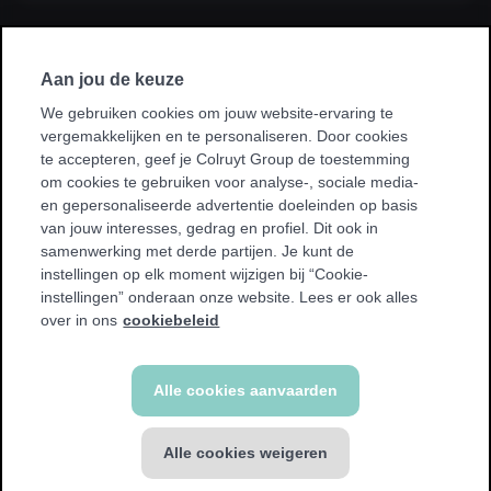
Ik sluit een abonnement af via mijn
werkgever, kinesist, ziekenhuis, ziekenfonds
Aan jou de keuze
of sportvereniging.
We gebruiken cookies om jouw website-ervaring te
vergemakkelijken en te personaliseren. Door cookies
* Bij sommige promoties kan je enkel sporten in je homeclub.
te accepteren, geef je Colruyt Group de toestemming
We tonen een waarschuwing als dit voor jou van toepassing
om cookies te gebruiken voor analyse-, sociale media-
is.
en gepersonaliseerde advertentie doeleinden op basis
van jouw interesses, gedrag en profiel. Dit ook in
samenwerking met derde partijen. Je kunt de
instellingen op elk moment wijzigen bij “Cookie-
instellingen” onderaan onze website. Lees er ook alles
Terug
over in ons
cookiebeleid
Alle cookies aanvaarden
Alle cookies weigeren
GROUP abonnement
€ 49,99 / 4 weken