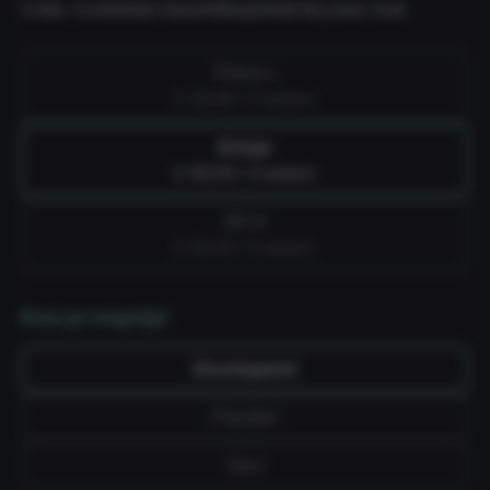
Cube. Controleer beschikbaarheid bij jouw club.
Fitness
€ 39,99 / 4 weken
Group
€ 49,99 / 4 weken
All-in
€ 59,99 / 4 weken
Kies je looptijd
Doorlopend
Flexibel
Vast