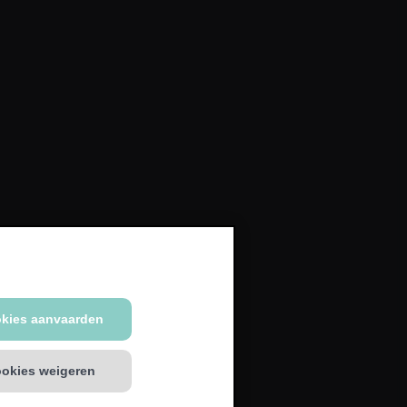
okies aanvaarden
ookies weigeren