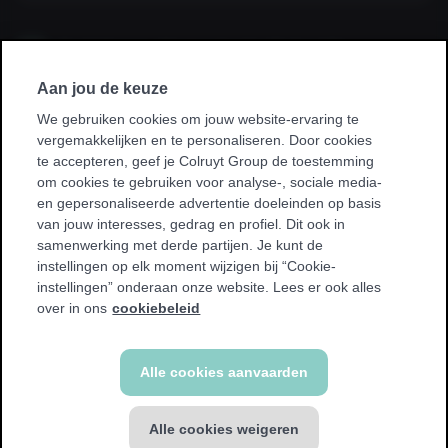
Ik sluit een abonnement af via mijn
werkgever, kinesist, ziekenhuis, ziekenfonds
of sportvereniging.
Aan jou de keuze
We gebruiken cookies om jouw website-ervaring te
* Bij sommige promoties kan je enkel sporten in je homeclub.
vergemakkelijken en te personaliseren. Door cookies
We tonen een waarschuwing als dit voor jou van toepassing
te accepteren, geef je Colruyt Group de toestemming
is.
om cookies te gebruiken voor analyse-, sociale media-
en gepersonaliseerde advertentie doeleinden op basis
van jouw interesses, gedrag en profiel. Dit ook in
samenwerking met derde partijen. Je kunt de
instellingen op elk moment wijzigen bij “Cookie-
instellingen” onderaan onze website. Lees er ook alles
Terug
over in ons
cookiebeleid
Alle cookies aanvaarden
Alle cookies weigeren