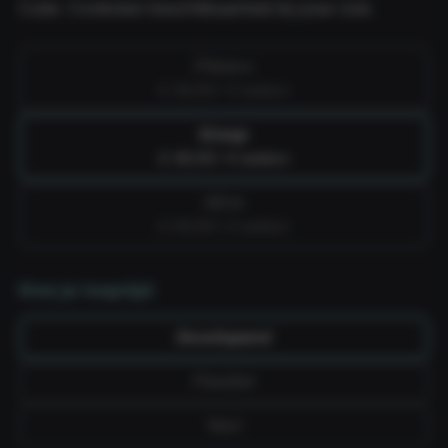
Cube. Controleer beschikbaarheid bij jouw club.
Fitness
€ 39,99 / 4 weken
Group
€ 49,99 / 4 weken
All-in
€ 59,99 / 4 weken
Kies je looptijd
Doorlopend
Flexibel
Vast