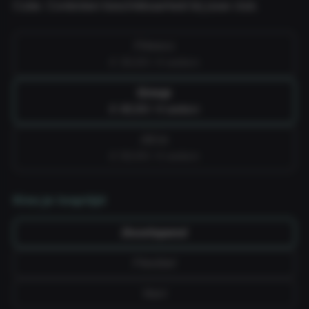
Cube. Controleer beschikbaarheid bij jouw club.
Fitness
€ 39,99 / 4 weken
Group
€ 49,99 / 4 weken
All-in
€ 59,99 / 4 weken
Kies je looptijd
Doorlopend
Flexibel
Vast