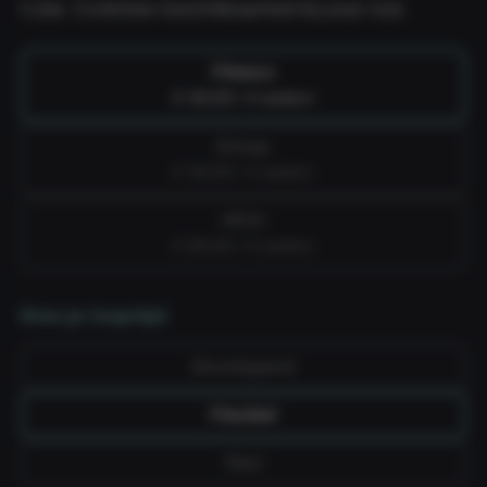
Cube. Controleer beschikbaarheid bij jouw club.
Fitness
€ 49,99 / 4 weken
Group
€ 59,99 / 4 weken
All-in
€ 69,99 / 4 weken
Kies je looptijd
Doorlopend
Flexibel
Vast