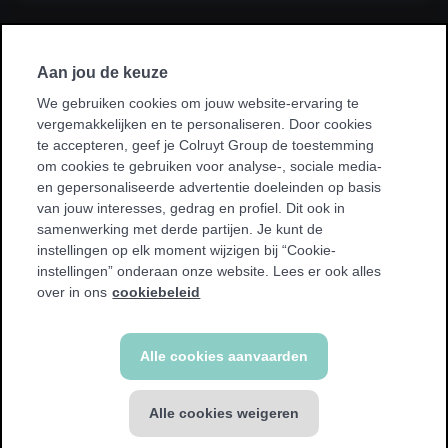
Ik sluit een abonnement af via mijn
werkgever, kinesist, ziekenhuis, ziekenfonds
Aan jou de keuze
of sportvereniging.
We gebruiken cookies om jouw website-ervaring te
vergemakkelijken en te personaliseren. Door cookies
* Bij sommige promoties kan je enkel sporten in je homeclub.
te accepteren, geef je Colruyt Group de toestemming
We tonen een waarschuwing als dit voor jou van toepassing
om cookies te gebruiken voor analyse-, sociale media-
is.
en gepersonaliseerde advertentie doeleinden op basis
van jouw interesses, gedrag en profiel. Dit ook in
samenwerking met derde partijen. Je kunt de
instellingen op elk moment wijzigen bij “Cookie-
instellingen” onderaan onze website. Lees er ook alles
Terug
over in ons
cookiebeleid
Alle cookies aanvaarden
Alle cookies weigeren
FITNESS abonnement
€ 49,99 / 4 weken