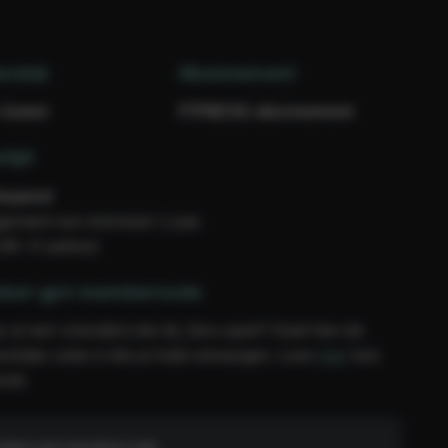
eclub
Abonnement
 Jumet
FITNESS abonnement
tijd
lopend
ement van minimum 1 jaar
,99 / 4 weken)
ber-get-membercode
e al een vriend(in) die bij Jims sport? Geef hier de
onlijke code in die je hebt ontvangen. Lees
hier
hoe
erkt.