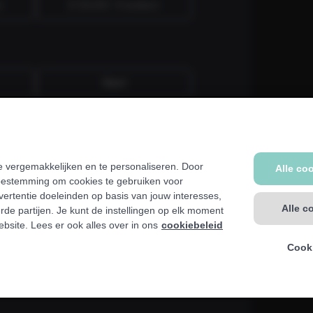
n
€ 59,99 / 4 weken
Vast
er, kinesist, ziekenhuis, ziekenfonds
 vergemakkelijken en te personaliseren. Door
Alle co
b. We tonen een waarschuwing als dit voor jou
toestemming om cookies te gebruiken voor
ertentie doeleinden op basis van jouw interesses,
Alle c
rde partijen. Je kunt de instellingen op elk moment
ebsite. Lees er ook alles over in ons
cookiebeleid
Cooki
Naar jouw gegevens