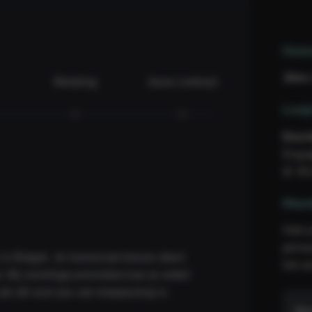
Hom
Jims
Betaling
Jouw contract
Loop
Door
Engag
(€ 39
Mem
Heb j
perso
 in België. Je homeclub kiezen dient
het w
kel
s dit voor jou van toepassing is.