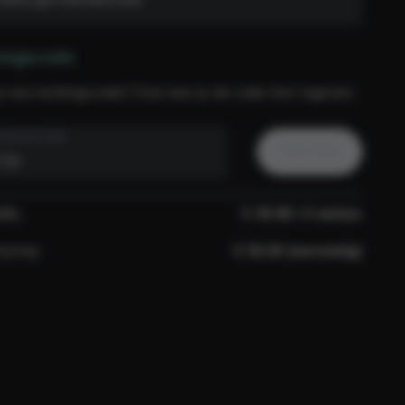
ingscode
e een kortingscode? Dan kan je de code hier ingeven.
TINGSCODE
Pas toe
AAL
€ 39,99 / 4 weken
rijving
€ 50,00 (eenmalig)