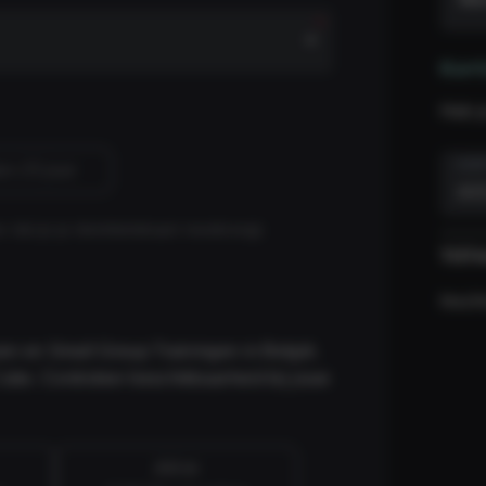
Kort
Heb j
KOR
an 25 jaar
 dat je je identiteitskaart meebrengt.
TOT
Insch
sen en Small Group Trainingen in België.
Cube. Controleer beschikbaarheid bij jouw
All-in