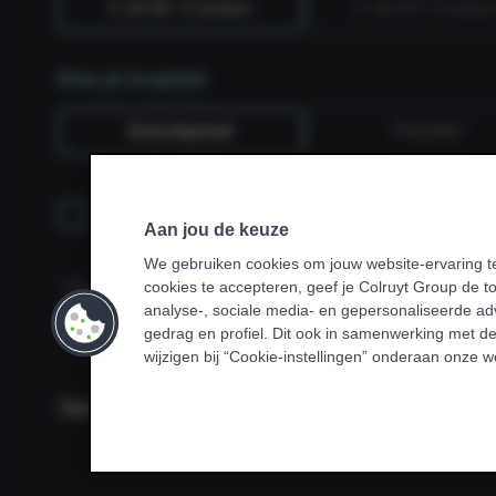
€ 39,99 / 4 weken
€ 49,99 / 4 weke
Kies je looptijd
Doorlopend
Flexibel
Ik sluit een abonnement af via mijn werkgev
Aan jou de keuze
of sportvereniging.
We gebruiken cookies om jouw website-ervaring te
* Bij sommige promoties kan je enkel sporten in je homeclu
cookies te accepteren, geef je Colruyt Group de 
van toepassing is.
analyse-, sociale media- en gepersonaliseerde adv
gedrag en profiel. Dit ook in samenwerking met de
wijzigen bij “Cookie-instellingen” onderaan onze w
Terug