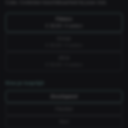
Cube. Controleer beschikbaarheid bij jouw club.
Fitness
€ 39,99 / 4 weken
Group
€ 49,99 / 4 weken
All-in
€ 59,99 / 4 weken
Kies je looptijd
Doorlopend
Flexibel
Vast