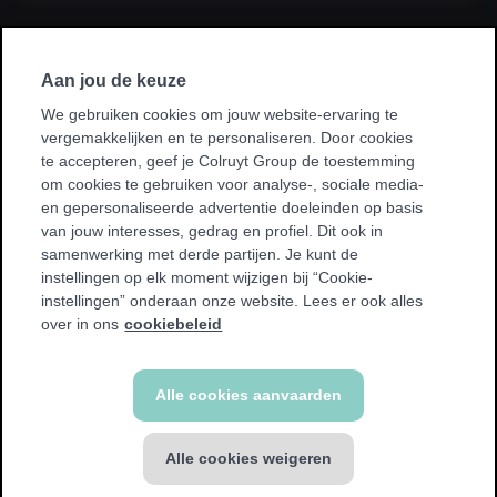
Ik sluit een abonnement af via mijn
werkgever, kinesist, ziekenhuis, ziekenfonds
Aan jou de keuze
of sportvereniging.
We gebruiken cookies om jouw website-ervaring te
vergemakkelijken en te personaliseren. Door cookies
* Bij sommige promoties kan je enkel sporten in je homeclub.
te accepteren, geef je Colruyt Group de toestemming
We tonen een waarschuwing als dit voor jou van toepassing
om cookies te gebruiken voor analyse-, sociale media-
is.
en gepersonaliseerde advertentie doeleinden op basis
van jouw interesses, gedrag en profiel. Dit ook in
samenwerking met derde partijen. Je kunt de
instellingen op elk moment wijzigen bij “Cookie-
instellingen” onderaan onze website. Lees er ook alles
Terug
over in ons
cookiebeleid
Alle cookies aanvaarden
Alle cookies weigeren
FITNESS abonnement
€ 39,99 / 4 weken