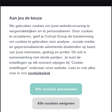
Ik sluit een abonnement af via mijn
werkgever, kinesist, ziekenhuis, ziekenfonds
Aan jou de keuze
of sportvereniging.
We gebruiken cookies om jouw website-ervaring te
vergemakkelijken en te personaliseren. Door cookies
* Bij sommige promoties kan je enkel sporten in je homeclub.
te accepteren, geef je Colruyt Group de toestemming
We tonen een waarschuwing als dit voor jou van toepassing
om cookies te gebruiken voor analyse-, sociale media-
is.
en gepersonaliseerde advertentie doeleinden op basis
van jouw interesses, gedrag en profiel. Dit ook in
samenwerking met derde partijen. Je kunt de
instellingen op elk moment wijzigen bij “Cookie-
instellingen” onderaan onze website. Lees er ook alles
Terug
over in ons
cookiebeleid
Alle cookies aanvaarden
Alle cookies weigeren
FITNESS abonnement
€ 39,99 / 4 weken