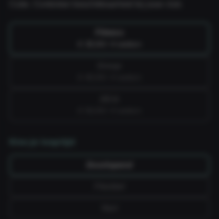
Cube. Controleer beschikbaarheid bij jouw club.
Fitness
€ 39,99 / 4 weken
Group
€ 49,99 / 4 weken
All-in
€ 59,99 / 4 weken
Kies je looptijd
Doorlopend
Flexibel
Vast