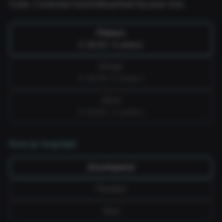
Cube. Controleer beschikbaarheid bij jouw club.
Fitness
€ 39,99 / 4 weken
Group
€ 49,99 / 4 weken
All-in
€ 59,99 / 4 weken
Kies je looptijd
Doorlopend
Flexibel
Vast