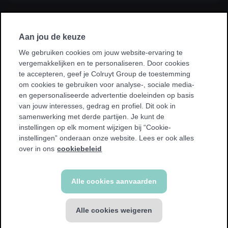
Ik sluit een abonnement af via mijn
werkgever, kinesist, ziekenhuis, ziekenfonds
Aan jou de keuze
of sportvereniging.
We gebruiken cookies om jouw website-ervaring te
vergemakkelijken en te personaliseren. Door cookies
* Bij sommige promoties kan je enkel sporten in je homeclub.
te accepteren, geef je Colruyt Group de toestemming
We tonen een waarschuwing als dit voor jou van toepassing
om cookies te gebruiken voor analyse-, sociale media-
is.
en gepersonaliseerde advertentie doeleinden op basis
van jouw interesses, gedrag en profiel. Dit ook in
samenwerking met derde partijen. Je kunt de
instellingen op elk moment wijzigen bij “Cookie-
instellingen” onderaan onze website. Lees er ook alles
Terug
over in ons
cookiebeleid
Alle cookies aanvaarden
Alle cookies weigeren
FITNESS abonnement
€ 39,99 / 4 weken