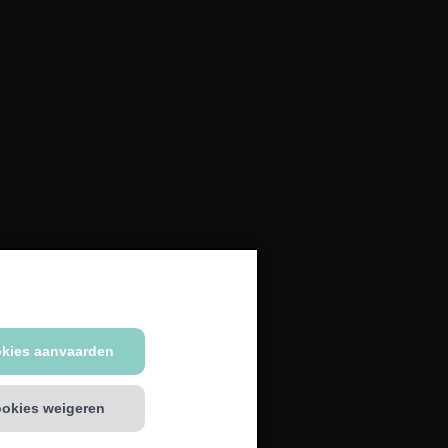
okies aanvaarden
ookies weigeren