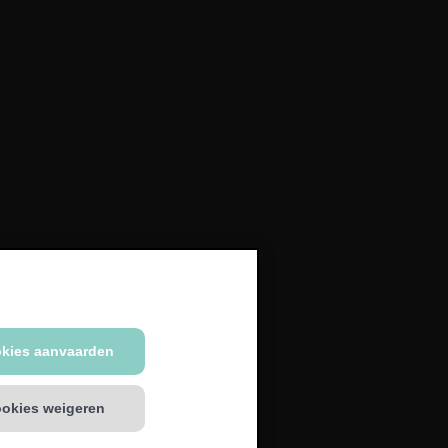
okies aanvaarden
ookies weigeren