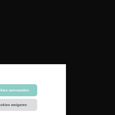
okies aanvaarden
ookies weigeren