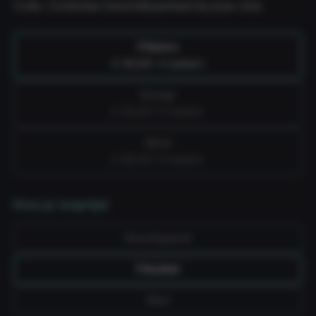
Cube. Controleer beschikbaarheid bij jouw club.
Fitness
€ 49,99 / 4 weken
Group
€ 59,99 / 4 weken
All-in
€ 69,99 / 4 weken
Kies je looptijd
Doorlopend
Flexibel
Vast