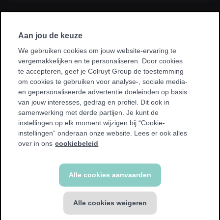
Ik sluit een abonnement af via mijn
werkgever, kinesist, ziekenhuis, ziekenfonds
Aan jou de keuze
of sportvereniging.
We gebruiken cookies om jouw website-ervaring te
vergemakkelijken en te personaliseren. Door cookies
* Bij sommige promoties kan je enkel sporten in je homeclub.
te accepteren, geef je Colruyt Group de toestemming
We tonen een waarschuwing als dit voor jou van toepassing
om cookies te gebruiken voor analyse-, sociale media-
is.
en gepersonaliseerde advertentie doeleinden op basis
van jouw interesses, gedrag en profiel. Dit ook in
samenwerking met derde partijen. Je kunt de
instellingen op elk moment wijzigen bij “Cookie-
instellingen” onderaan onze website. Lees er ook alles
Terug
over in ons
cookiebeleid
Alle cookies aanvaarden
Alle cookies weigeren
FITNESS abonnement
€ 49,99 / 4 weken