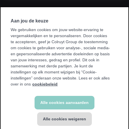
Ik sluit een abonnement af via mijn
werkgever, kinesist, ziekenhuis, ziekenfonds
Aan jou de keuze
of sportvereniging.
We gebruiken cookies om jouw website-ervaring te
vergemakkelijken en te personaliseren. Door cookies
* Bij sommige promoties kan je enkel sporten in je homeclub.
te accepteren, geef je Colruyt Group de toestemming
We tonen een waarschuwing als dit voor jou van toepassing
om cookies te gebruiken voor analyse-, sociale media-
is.
en gepersonaliseerde advertentie doeleinden op basis
van jouw interesses, gedrag en profiel. Dit ook in
samenwerking met derde partijen. Je kunt de
instellingen op elk moment wijzigen bij “Cookie-
instellingen” onderaan onze website. Lees er ook alles
Terug
over in ons
cookiebeleid
Alle cookies aanvaarden
Alle cookies weigeren
FITNESS abonnement
€ 49,99 / 4 weken