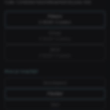
Cube. Controleer beschikbaarheid bij jouw club.
Fitness
€ 49,99 / 4 weken
Group
€ 59,99 / 4 weken
All-in
€ 69,99 / 4 weken
Kies je looptijd
Doorlopend
Flexibel
Vast