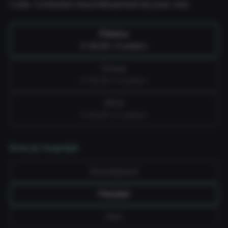
Cube. Controleer beschikbaarheid bij jouw club.
Fitness
€ 49,99 / 4 weken
Group
€ 59,99 / 4 weken
All-in
€ 69,99 / 4 weken
Kies je looptijd
Doorlopend
Flexibel
Vast