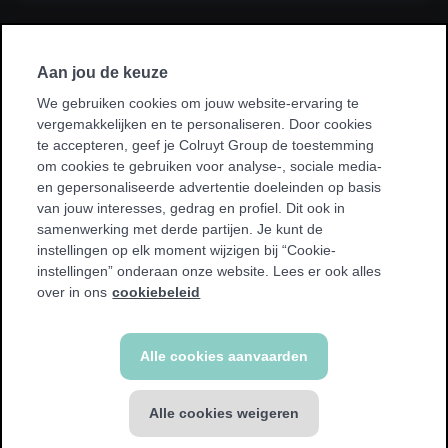
Ik sluit een abonnement af via mijn
werkgever, kinesist, ziekenhuis, ziekenfonds
Aan jou de keuze
of sportvereniging.
We gebruiken cookies om jouw website-ervaring te
vergemakkelijken en te personaliseren. Door cookies
* Bij sommige promoties kan je enkel sporten in je homeclub.
te accepteren, geef je Colruyt Group de toestemming
We tonen een waarschuwing als dit voor jou van toepassing
om cookies te gebruiken voor analyse-, sociale media-
is.
en gepersonaliseerde advertentie doeleinden op basis
van jouw interesses, gedrag en profiel. Dit ook in
samenwerking met derde partijen. Je kunt de
instellingen op elk moment wijzigen bij “Cookie-
instellingen” onderaan onze website. Lees er ook alles
Terug
over in ons
cookiebeleid
Alle cookies aanvaarden
Alle cookies weigeren
FITNESS abonnement
€ 49,99 / 4 weken