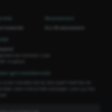
eclub
Abonnement
 je homeclub
ALL-IN abonnement
tijd
lopend
ement van minimum 1 jaar
,99 / 4 weken)
ber-get-membercode
e al een vriend(in) die bij Jims sport? Geef hier de
onlijke code in die je hebt ontvangen. Lees
hier
hoe
erkt.