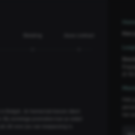
Hom
Kies
Betaling
Jouw contract
Loop
Door
Engag
(€ 59
Mem
Heb j
perso
 in België. Je homeclub kiezen dient
het w
kel
s dit voor jou van toepassing is.