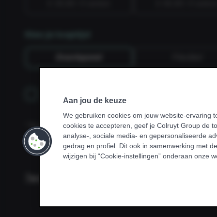
€ 39,99 / 4 weken
€ 49,99 / 4 weke
Kies je looptijd
Doorlopend
Flexibel
Ik sluit een abonnement af via mijn werkgev
Aan jou de keuze
of sportvereniging.
We gebruiken cookies om jouw website-ervaring te
* Bij sommige promoties kan je enkel sporten in je homeclu
cookies te accepteren, geef je Colruyt Group de 
van toepassing is.
analyse-, sociale media- en gepersonaliseerde adv
gedrag en profiel. Dit ook in samenwerking met de
wijzigen bij “Cookie-instellingen” onderaan onze w
Terug