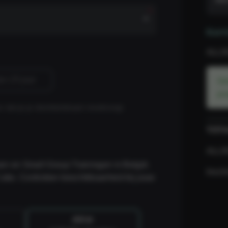
Kort
ALLI
an 25 jaar
Ge
jo
 dat je je identiteitskaart meebrengt.
TOT
ALLI
sen en Small Group Trainingen in België.
Insch
Cube. Controleer beschikbaarheid bij jouw
All-in