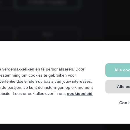
n
€ 59,99 / 4 weken
Vast
er, kinesist, ziekenhuis, ziekenfonds
 vergemakkelijken en te personaliseren. Door
Alle co
b. We tonen een waarschuwing als dit voor jou
toestemming om cookies te gebruiken voor
ertentie doeleinden op basis van jouw interesses,
Alle c
rde partijen. Je kunt de instellingen op elk moment
ebsite. Lees er ook alles over in ons
cookiebeleid
Cooki
Naar jouw gegevens