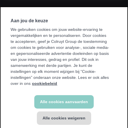
Ik sluit een abonnement af via mijn
werkgever, kinesist, ziekenhuis, ziekenfonds
Aan jou de keuze
of sportvereniging.
We gebruiken cookies om jouw website-ervaring te
vergemakkelijken en te personaliseren. Door cookies
* Bij sommige promoties kan je enkel sporten in je homeclub.
te accepteren, geef je Colruyt Group de toestemming
We tonen een waarschuwing als dit voor jou van toepassing
om cookies te gebruiken voor analyse-, sociale media-
is.
en gepersonaliseerde advertentie doeleinden op basis
van jouw interesses, gedrag en profiel. Dit ook in
samenwerking met derde partijen. Je kunt de
instellingen op elk moment wijzigen bij “Cookie-
instellingen” onderaan onze website. Lees er ook alles
Terug
over in ons
cookiebeleid
Alle cookies aanvaarden
Alle cookies weigeren
ALL-IN abonnement
€ 69,99 / 4 weken