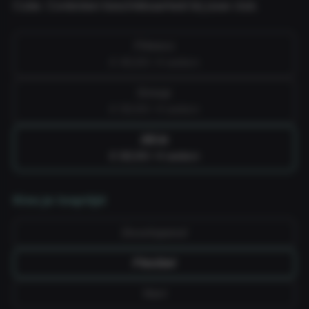
Cube. Controleer beschikbaarheid bij jouw club.
Fitness
€ 49,99 / 4 weken
Group
€ 59,99 / 4 weken
All-in
€ 69,99 / 4 weken
Kies je looptijd
Doorlopend
Flexibel
Vast