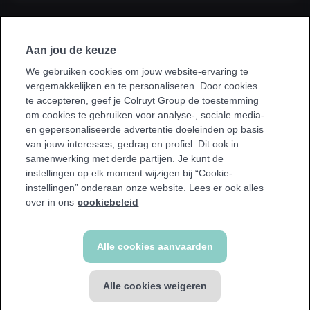
Ik sluit een abonnement af via mijn
werkgever, kinesist, ziekenhuis, ziekenfonds
Aan jou de keuze
of sportvereniging.
We gebruiken cookies om jouw website-ervaring te
vergemakkelijken en te personaliseren. Door cookies
* Bij sommige promoties kan je enkel sporten in je homeclub.
te accepteren, geef je Colruyt Group de toestemming
We tonen een waarschuwing als dit voor jou van toepassing
om cookies te gebruiken voor analyse-, sociale media-
is.
en gepersonaliseerde advertentie doeleinden op basis
van jouw interesses, gedrag en profiel. Dit ook in
samenwerking met derde partijen. Je kunt de
instellingen op elk moment wijzigen bij “Cookie-
instellingen” onderaan onze website. Lees er ook alles
Terug
over in ons
cookiebeleid
Alle cookies aanvaarden
Alle cookies weigeren
ALL-IN abonnement
€ 59,99 / 4 weken