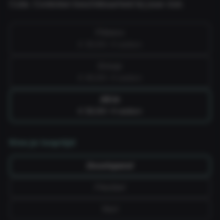
Cube. Controleer beschikbaarheid bij jouw club.
Fitness
€ 39,99 / 4 weken
Group
€ 49,99 / 4 weken
All-in
€ 59,99 / 4 weken
Kies je looptijd
Doorlopend
Flexibel
Vast