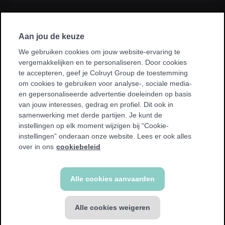
Ik sluit een abonnement af via mijn
werkgever, kinesist, ziekenhuis, ziekenfonds
Aan jou de keuze
of sportvereniging.
We gebruiken cookies om jouw website-ervaring te
vergemakkelijken en te personaliseren. Door cookies
* Bij sommige promoties kan je enkel sporten in je homeclub.
te accepteren, geef je Colruyt Group de toestemming
We tonen een waarschuwing als dit voor jou van toepassing
om cookies te gebruiken voor analyse-, sociale media-
is.
en gepersonaliseerde advertentie doeleinden op basis
van jouw interesses, gedrag en profiel. Dit ook in
samenwerking met derde partijen. Je kunt de
instellingen op elk moment wijzigen bij “Cookie-
instellingen” onderaan onze website. Lees er ook alles
Terug
over in ons
cookiebeleid
Alle cookies aanvaarden
Alle cookies weigeren
ALL-IN abonnement
€ 59,99 / 4 weken