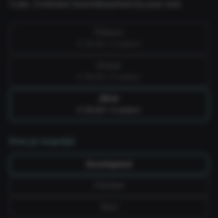
Cube. Controleer beschikbaarheid bij jouw club.
Fitness
€ 39,99 / 4 weken
Group
€ 49,99 / 4 weken
All-in
€ 59,99 / 4 weken
Kies je looptijd
Doorlopend
Flexibel
Vast