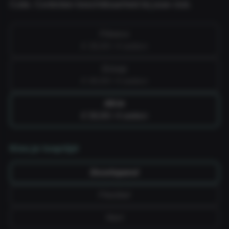
Cube. Controleer beschikbaarheid bij jouw club.
Fitness
€ 39,99 / 4 weken
Group
€ 49,99 / 4 weken
All-in
€ 59,99 / 4 weken
Kies je looptijd
Doorlopend
Flexibel
Vast