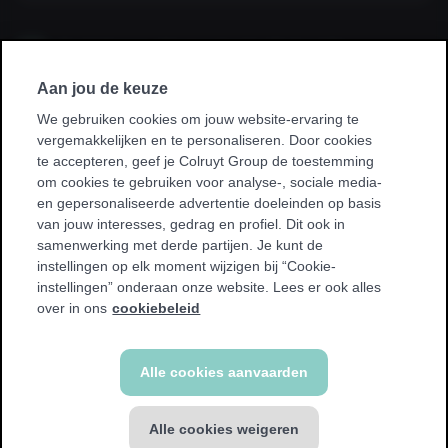
Ik sluit een abonnement af via mijn
werkgever, kinesist, ziekenhuis, ziekenfonds
of sportvereniging.
Aan jou de keuze
We gebruiken cookies om jouw website-ervaring te
* Bij sommige promoties kan je enkel sporten in je homeclub.
vergemakkelijken en te personaliseren. Door cookies
We tonen een waarschuwing als dit voor jou van toepassing
te accepteren, geef je Colruyt Group de toestemming
is.
om cookies te gebruiken voor analyse-, sociale media-
en gepersonaliseerde advertentie doeleinden op basis
van jouw interesses, gedrag en profiel. Dit ook in
samenwerking met derde partijen. Je kunt de
instellingen op elk moment wijzigen bij “Cookie-
instellingen” onderaan onze website. Lees er ook alles
Terug
over in ons
cookiebeleid
Alle cookies aanvaarden
Alle cookies weigeren