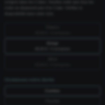
compris dans les Cubes. Veuillez noter que tous les
clubs ne disposent pas d'un Cube. Vérifiez la
disponibilité dans votre club.
Fitness
39,99 € / 4 semaines
Group
49,99 € / 4 semaines
All-in
59,99 € / 4 semaines
Choisissez votre durée
Continu
Flexible