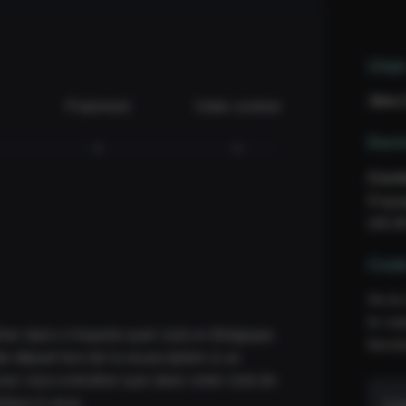
Club
Jims 
Paiement
Votre contrat
Dur
Cont
Enga
(49,9
Cod
As-tu
le co
er dans n'importe quel club en Belgique.
fonct
e départ lors de la souscription à un
ez vous entraîner que dans votre club de
lique à vous.