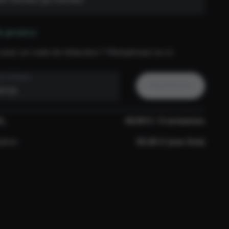
e promo
avez un code de réduction ? Remplissez-la ici
E PROMO
Appliquer
AL
49,99 € / 4 semaines
ption
50,00 € (une fois)