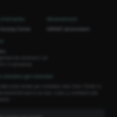
 d’attache
Abonnement
Seraing Centre
GROUP abonnement
ée
inu
gement de minimum 1 an
9 € / 4 semaines)
e member get member
 déjà un(e) ami(e) qui s’entraîne chez Jims ? Entre ici
de personnel que tu as reçu. Lisez
ici
comment cela
ionne.