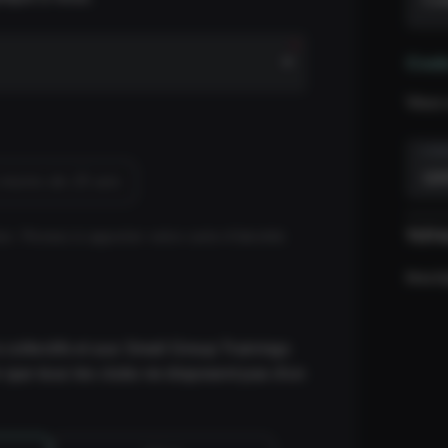
Cod
Vous 
COD
 moins de 25 ans
TOT
on. Pensez à apporter votre carte d’identité.
Inscri
 collectifs et aux Small Group Trainings
 que tous les clubs ne disposent pas d'un