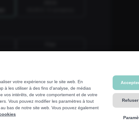
All-in
nes
59,99 € / 4 semaines
Fixe
ur, kinésithérapeute, hôpital,
naliser votre expérience sur le site web. En
Accepter
r que dans votre club de base. Nous
 à les utiliser à des fins d'analyse, de médias
de vos intérêts, de votre comportement et de votre
Refuser
tiers. Vous pouvez modifier les paramètres à tout
 au bas de notre site web. Vous pouvez également
 cookies
Paramè
Vers vos données